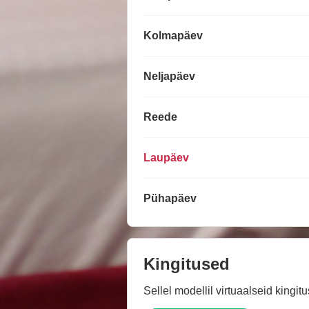
Kolmapäev
Neljapäev
Reede
Laupäev
Pühapäev
Kingitused
Sellel modellil virtuaalseid kingit