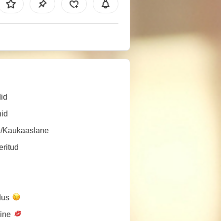
id
id
e/Kaukaaslane
ritud
dus
line