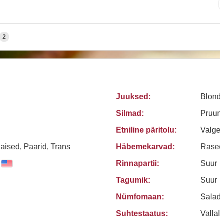
2
Juuksed:
Blond
Silmad:
Pruun
Etniline päritolu:
Valg
ised, Paarid, Trans
Häbemekarvad:
Rasee
Rinnapartii:
Suur
Tagumik:
Suur
Nümfomaan:
Sala
Suhtestaatus:
Valla