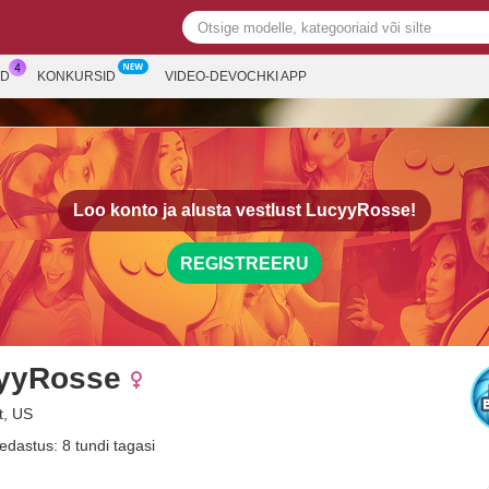
ED
KONKURSID
VIDEO-DEVOCHKI APP
Loo konto ja alusta vestlust
LucyyRosse!
REGISTREERU
yyRosse
t, US
edastus: 8 tundi tagasi