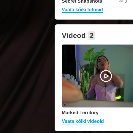
Secret Snapshots
0
Vaata kõiki fotosid
Videod
2
Marked Territory
Vaata kõiki videoid