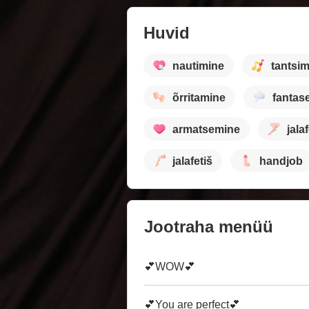
Huvid
nautimine
tantsi
õrritamine
fantas
armatsemine
jala
jalafetiš
handjob
Jootraha menüü
💕WOW💕
💕You are perfect💕