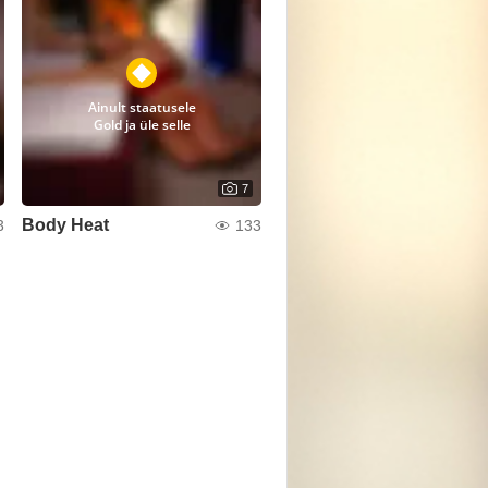
Ainult staatusele
Gold ja üle selle
7
Body Heat
3
133