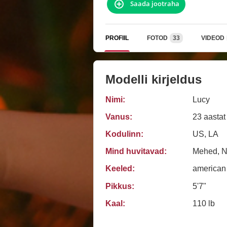
Saada jootraha
PROFIIL
FOTOD
33
VIDEOD
Modelli kirjeldus
Nimi:
Lucy
Vanus:
23 aastat
Kodulinn:
US, LA
Mind huvitavad:
Mehed, Na
Keeled:
american
Pikkus:
5'7"
Kaal:
110 lb