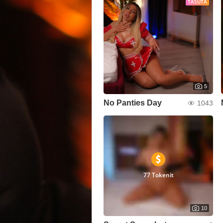
TASUTA
5
No Panties Day
1043
77 Tokenit
10