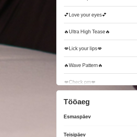
💕Love your eyes💕
🔥Ultra High Tease🔥
💋Lick your lips💋
🔥Wave Pattern🔥
💋Check pm💋
Tööaeg
Esmaspäev
Teisipäev