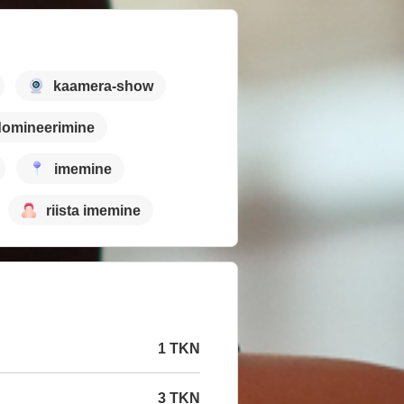
kaamera-show
domineerimine
imemine
riista imemine
1 TKN
3 TKN