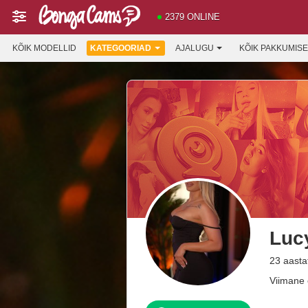
2379 ONLINE
KÕIK MODELLID
KATEGOORIAD
AJALUGU
KÕIK PAKKUMIS
Luc
23 aasta
Viimane 