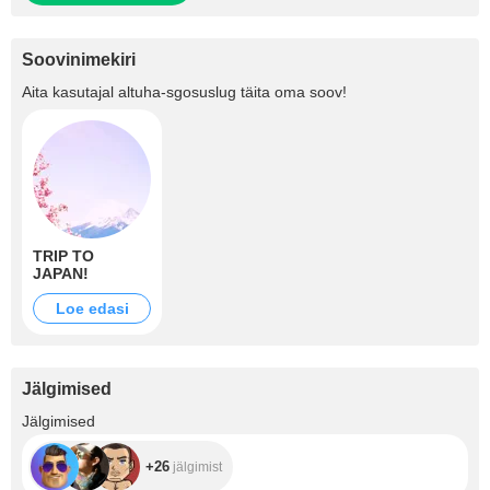
Soovinimekiri
Aita kasutajal
altuha-sgosuslug
täita oma soov!
TRIP TO
JAPAN!
Loe edasi
Jälgimised
+26
Jälgimised
+26
jälgimist