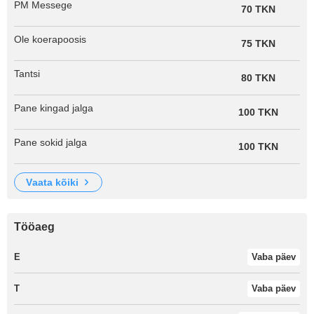
PM Messege
70 TKN
Ole koerapoosis
75 TKN
Tantsi
80 TKN
Pane kingad jalga
100 TKN
Pane sokid jalga
100 TKN
vaata kõiki
Tööaeg
E
Vaba päev
T
Vaba päev